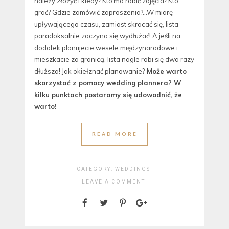
należy złożyć i kiedy? Kto ma robić zdjęcia? Kto
grać? Gdzie zamówić zaproszenia?…W miarę
upływającego czasu, zamiast skracać się, lista
paradoksalnie zaczyna się wydłużać! A jeśli na
dodatek planujecie wesele międzynarodowe i
mieszkacie za granicą, lista nagle robi się dwa razy
dłuższa! Jak okiełznać planowanie?
Może warto
skorzystać z pomocy wedding plannera? W
kilku punktach postaramy się udowodnić, że
warto!
READ MORE
CATEGORY:
WEDDINGS
LEAVE A COMMENT